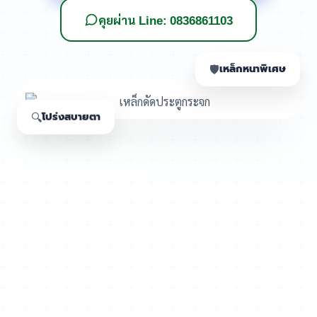
คุยผ่าน Line: 0836861103
เหล็กหนาพิเศษ
🛡️
โปร่งสบายตา
🔍